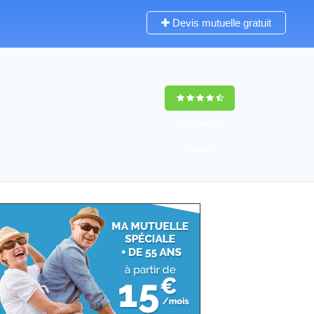
Devis mutuelle gratuit
9,5
(100%)
32
votes