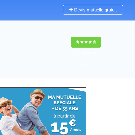
Devis mutuelle gratuit
9,5
(100%)
26
votes