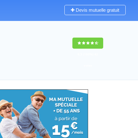
Devis mutuelle gratuit
9,5
(100%)
42
votes