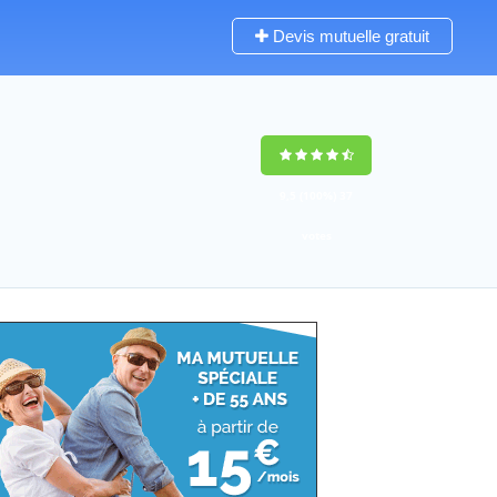
Devis mutuelle gratuit
9,5
(100%)
37
votes