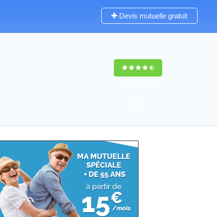
Devis mutuelle gratuit
9,5
(100%)
33
votes