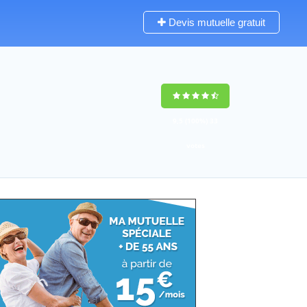
Devis mutuelle gratuit
9,5
(100%)
33
votes