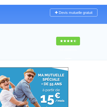
Devis mutuelle gratuit
9,5
(100%)
215
votes